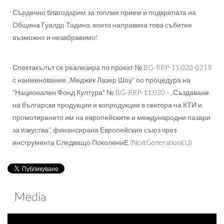
Сърдечно благодарим за топлия прием и подкрепата на
Община Гуалдо Тадино, които направиха това събитие
възможно и незабравимо!
Спектакълът се реализира по проект № BG-RRP-11.020-0213
с наименование „Меджик Лазер Шоу" по процедура на
"Национален Фонд Култура" № BG-RRP-11.020 - „Създаване
на български продукции и копродукции в сектора на КТИ и
промотирането им на европейските и международни пазари
за изкуства“, финансирана Европейския съюз чрез
инструмента Следващо ПоколениЕ (NextGenerationEU)
Media