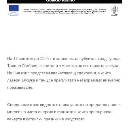
На 19 септември 2025 г. италианската публика в град Гуалдо
Тадино (Умбрия) се потопи в магията на светлината и звука.
Нашия екип представи впечатляващ спектакъл, в който
лазери, музика и танц се преплитат в незабравимо визуално
преживяване.
Споделяме с вас видеото от това уникално представление –
мигове на чиста енергия и фантазия, които превърнаха
вечерта в истински празник на изкуството.